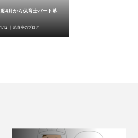
年度4月から保育士パート募
1.12
給食室のブログ